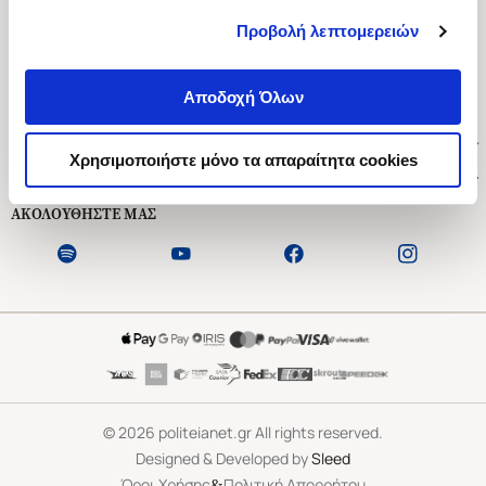
Προβολή λεπτομερειών
Ασκληπιού 1-3, Αθήνα 106 79
Δευτέρα - Παρασκευή 09:00-21:00
Αποδοχή Όλων
Σάββατο 09:00-18:00
Χρήσιμοι Σύνδεσμοι
Χρησιμοποιήστε μόνο τα απαραίτητα cookies
Εξυπηρέτηση Πελατών
ΑΚΟΛΟΥΘΗΣΤΕ ΜΑΣ
©
2026
politeianet.gr All rights reserved.
Designed & Developed by
Sleed
&
Όροι Χρήσης
Πολιτική Απορρήτου