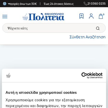
|
|
21 0360 0235
α για αγορές άνω των 30€
Έως 24 άτοκες δόσεις
Δωρεάν Μεταφο
0
Σύνθετη Αναζήτηση
Αυτή η ιστοσελίδα χρησιμοποιεί cookies
Χρησιμοποιούμε cookies για την εξατομίκευση
περιεχομένου και διαφημίσεων, την παροχή λειτουργιών