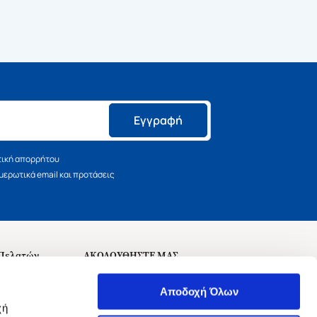
Εγγραφή
τική απορρήτου
ερωτικά email και προτάσεις
 Πελατών
ΑΚΟΛΟΥΘΗΣΤΕ ΜΑΣ
σεις
Αποδοχή Όλων
χή