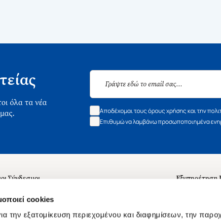
τείας
οι όλα τα νέα
Αποδέχομαι τους όρους χρήσης και την πολι
 μας.
Επιθυμώ να λαμβάνω προσωποποιημένα ενημ
οι Σύνδεσμοι
Εξυπηρέτηση
ά με εμάς
Συχνές ερωτή
μοποιεί cookies
 Εργασίας
Επικοινωνία
ια την εξατομίκευση περιεχομένου και διαφημίσεων, την παρο