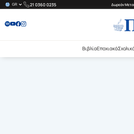
21 0360 0235
Δωρεάν Μεταφ
Βιβλία
Εποχιακά
Σχολικ