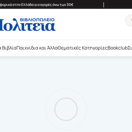
|
ορικά στην Ελλάδα για αγορές άνω των 30€
ά Βιβλία
Παιχνίδια και Άλλα
Θεματικές Κατηγορίες
Bookclub
Σ