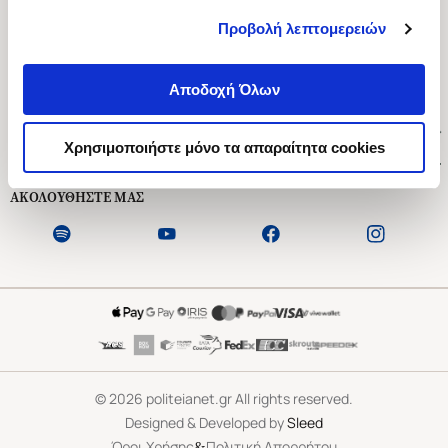
Προβολή λεπτομερειών
Ασκληπιού 1-3, Αθήνα 106 79
Δευτέρα - Παρασκευή 09:00-21:00
Αποδοχή Όλων
Σάββατο 09:00-18:00
Χρήσιμοι Σύνδεσμοι
Χρησιμοποιήστε μόνο τα απαραίτητα cookies
Εξυπηρέτηση Πελατών
ΑΚΟΛΟΥΘΗΣΤΕ ΜΑΣ
©
2026
politeianet.gr All rights reserved.
Designed & Developed by
Sleed
&
Όροι Χρήσης
Πολιτική Απορρήτου