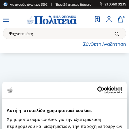
|
|
21 0360 0235
άδα για αγορές άνω των 30€
Έως 24 άτοκες δόσεις
Δωρεάν Μετα
0
Σύνθετη Αναζήτηση
Αυτή η ιστοσελίδα χρησιμοποιεί cookies
Χρησιμοποιούμε cookies για την εξατομίκευση
περιεχομένου και διαφημίσεων, την παροχή λειτουργιών