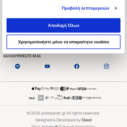
Προβολή λεπτομερειών
Ασκληπιού 1-3, Αθήνα 106 79
Δευτέρα - Παρασκευή 09:00-21:00
Αποδοχή Όλων
Σάββατο 09:00-18:00
Χρήσιμοι Σύνδεσμοι
Χρησιμοποιήστε μόνο τα απαραίτητα cookies
Εξυπηρέτηση Πελατών
ΑΚΟΛΟΥΘΗΣΤΕ ΜΑΣ
©
2026
politeianet.gr All rights reserved.
Designed & Developed by
Sleed
&
Όροι Χρήσης
Πολιτική Απορρήτου