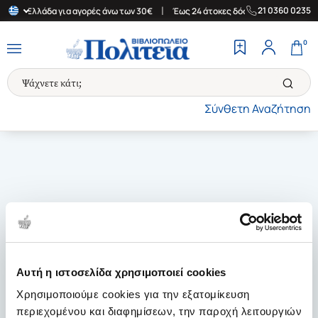
|
|
21 0360 0235
στην Ελλάδα για αγορές άνω των 30€
Έως 24 άτοκες δόσεις
Δωρ
0
Σύνθετη Αναζήτηση
Αυτή η ιστοσελίδα χρησιμοποιεί cookies
Χρησιμοποιούμε cookies για την εξατομίκευση
περιεχομένου και διαφημίσεων, την παροχή λειτουργιών