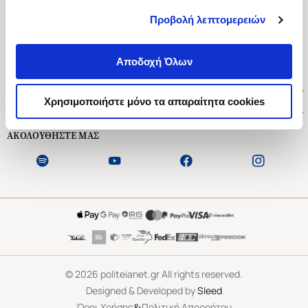
Προβολή λεπτομερειών
Ασκληπιού 1-3, Αθήνα 106 79
Δευτέρα - Παρασκευή 09:00-21:00
Αποδοχή Όλων
Σάββατο 09:00-18:00
Χρήσιμοι Σύνδεσμοι
Χρησιμοποιήστε μόνο τα απαραίτητα cookies
Εξυπηρέτηση Πελατών
ΑΚΟΛΟΥΘΗΣΤΕ ΜΑΣ
©
2026
politeianet.gr All rights reserved.
Designed & Developed by
Sleed
&
Όροι Χρήσης
Πολιτική Απορρήτου