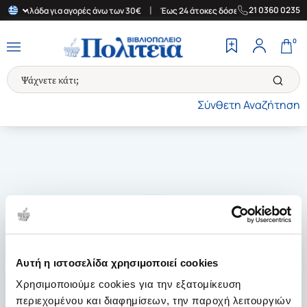
|
|
21 0360 0235
την Ελλάδα για αγορές άνω των 30€
Έως 24 άτοκες δόσεις
Δωρε
0
Σύνθετη Αναζήτηση
Αυτή η ιστοσελίδα χρησιμοποιεί cookies
Χρησιμοποιούμε cookies για την εξατομίκευση
περιεχομένου και διαφημίσεων, την παροχή λειτουργιών