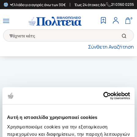
|
|
21 0360 0235
στην Ελλάδα για αγορές άνω των 30€
Έως 24 άτοκες δόσεις
Δωρ
0
Σύνθετη Αναζήτηση
Αυτή η ιστοσελίδα χρησιμοποιεί cookies
Χρησιμοποιούμε cookies για την εξατομίκευση
περιεχομένου και διαφημίσεων, την παροχή λειτουργιών