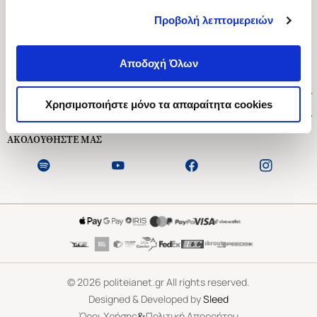
Προβολή λεπτομερειών
Ασκληπιού 1-3, Αθήνα 106 79
Δευτέρα - Παρασκευή 09:00-21:00
Αποδοχή Όλων
Σάββατο 09:00-18:00
Χρήσιμοι Σύνδεσμοι
Χρησιμοποιήστε μόνο τα απαραίτητα cookies
Εξυπηρέτηση Πελατών
ΑΚΟΛΟΥΘΗΣΤΕ ΜΑΣ
©
2026
politeianet.gr All rights reserved.
Designed & Developed by
Sleed
&
Όροι Χρήσης
Πολιτική Απορρήτου