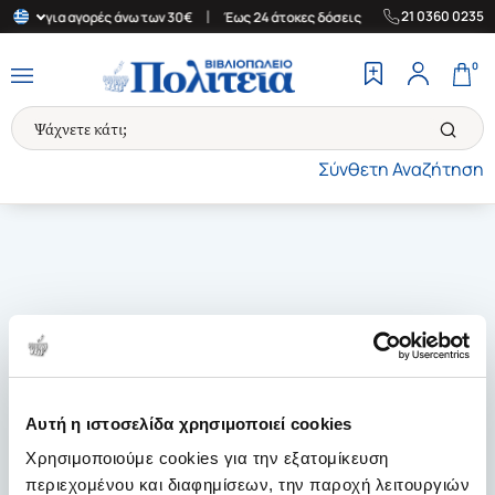
|
|
21 0360 0235
λλάδα για αγορές άνω των 30€
Έως 24 άτοκες δόσεις
Δωρεάν Με
0
Σύνθετη Αναζήτηση
Αυτή η ιστοσελίδα χρησιμοποιεί cookies
Χρησιμοποιούμε cookies για την εξατομίκευση
περιεχομένου και διαφημίσεων, την παροχή λειτουργιών