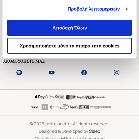
Προβολή λεπτομερειών
Ασκληπιού 1-3, Αθήνα 106 79
Δευτέρα - Παρασκευή 09:00-21:00
Αποδοχή Όλων
Σάββατο 09:00-18:00
Χρήσιμοι Σύνδεσμοι
Χρησιμοποιήστε μόνο τα απαραίτητα cookies
Εξυπηρέτηση Πελατών
ΑΚΟΛΟΥΘΗΣΤΕ ΜΑΣ
©
2026
politeianet.gr All rights reserved.
Designed & Developed by
Sleed
&
Όροι Χρήσης
Πολιτική Απορρήτου