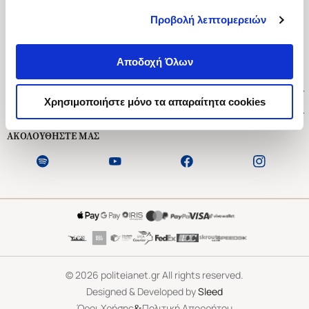
Προβολή λεπτομερειών
Ασκληπιού 1-3, Αθήνα 106 79
Δευτέρα - Παρασκευή 09:00-21:00
Αποδοχή Όλων
Σάββατο 09:00-18:00
Χρήσιμοι Σύνδεσμοι
Χρησιμοποιήστε μόνο τα απαραίτητα cookies
Εξυπηρέτηση Πελατών
ΑΚΟΛΟΥΘΗΣΤΕ ΜΑΣ
©
2026
politeianet.gr All rights reserved.
Designed & Developed by
Sleed
&
Όροι Χρήσης
Πολιτική Απορρήτου