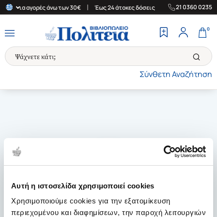
|
|
21 0360 0235
λάδα για αγορές άνω των 30€
Έως 24 άτοκες δόσεις
Δωρεάν Μετ
0
Σύνθετη Αναζήτηση
Αυτή η ιστοσελίδα χρησιμοποιεί cookies
Χρησιμοποιούμε cookies για την εξατομίκευση
περιεχομένου και διαφημίσεων, την παροχή λειτουργιών