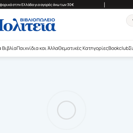
|
ορικά στην Ελλάδα για αγορές άνω των 30€
ά Βιβλία
Παιχνίδια και Άλλα
Θεματικές Κατηγορίες
Bookclub
Σ