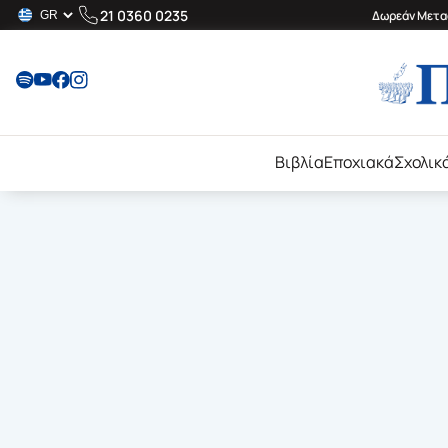
21 0360 0235
Δωρεάν Μεταφ
Βιβλία
Εποχιακά
Σχολικ