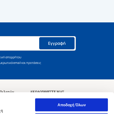
Εγγραφή
τική απορρήτου
ερωτικά email και προτάσεις
 Πελατών
ΑΚΟΛΟΥΘΗΣΤΕ ΜΑΣ
σεις
Αποδοχή Όλων
χή