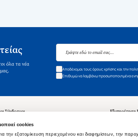
τείας
οι όλα τα νέα
Αποδέχομαι τους όρους χρήσης και την πολι
 μας.
Επιθυμώ να λαμβάνω προσωποποιημένα ενημ
οι Σύνδεσμοι
Εξυπηρέτηση
ά με εμάς
Συχνές ερωτή
μοποιεί cookies
 Εργασίας
Επικοινωνία
ια την εξατομίκευση περιεχομένου και διαφημίσεων, την παρο