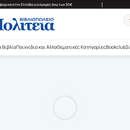
|
ορικά στην Ελλάδα για αγορές άνω των 30€
ά Βιβλία
Παιχνίδια και Άλλα
Θεματικές Κατηγορίες
Bookclub
Σ