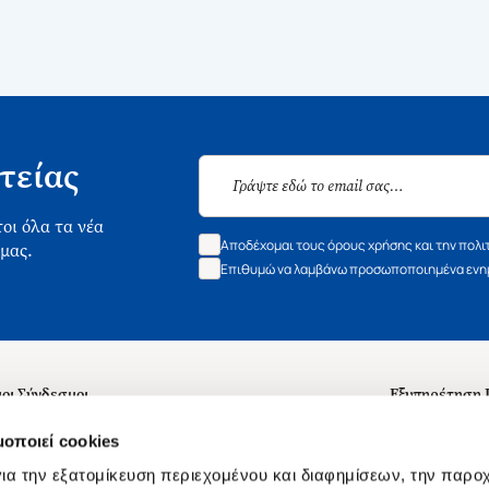
τείας
οι όλα τα νέα
Αποδέχομαι τους όρους χρήσης και την πολι
 μας.
Επιθυμώ να λαμβάνω προσωποποιημένα ενημ
οι Σύνδεσμοι
Εξυπηρέτηση
ά με εμάς
Συχνές ερωτή
μοποιεί cookies
 Εργασίας
Επικοινωνία
ια την εξατομίκευση περιεχομένου και διαφημίσεων, την παρο