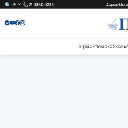
21 0360 0235
Δωρεάν Μεταφ
Βιβλία
Εποχιακά
Σχολικ