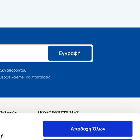
Εγγραφή
τική απορρήτου
ερωτικά email και προτάσεις
 Πελατών
ΑΚΟΛΟΥΘΗΣΤΕ ΜΑΣ
σεις
Αποδοχή Όλων
χή