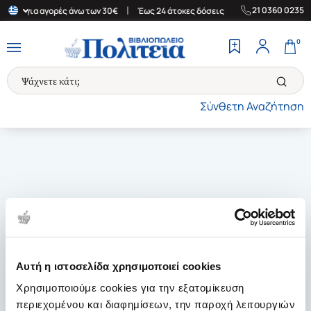
|
|
21 0360 0235
λάδα για αγορές άνω των 30€
Έως 24 άτοκες δόσεις
Δωρεάν Μετ
0
Σύνθετη Αναζήτηση
Αυτή η ιστοσελίδα χρησιμοποιεί cookies
Χρησιμοποιούμε cookies για την εξατομίκευση
περιεχομένου και διαφημίσεων, την παροχή λειτουργιών