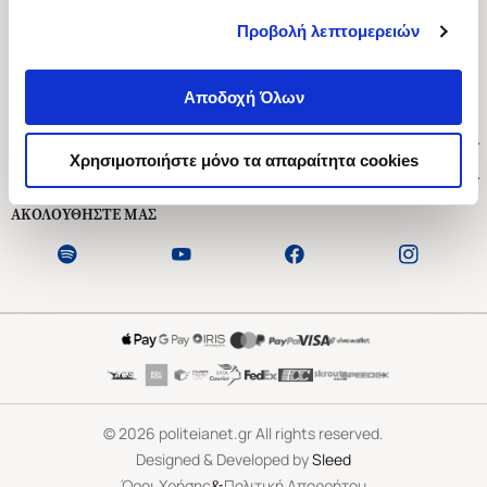
Προβολή λεπτομερειών
Ασκληπιού 1-3, Αθήνα 106 79
Δευτέρα - Παρασκευή 09:00-21:00
Αποδοχή Όλων
Σάββατο 09:00-18:00
Χρήσιμοι Σύνδεσμοι
Χρησιμοποιήστε μόνο τα απαραίτητα cookies
Εξυπηρέτηση Πελατών
ΑΚΟΛΟΥΘΗΣΤΕ ΜΑΣ
©
2026
politeianet.gr All rights reserved.
Designed & Developed by
Sleed
&
Όροι Χρήσης
Πολιτική Απορρήτου