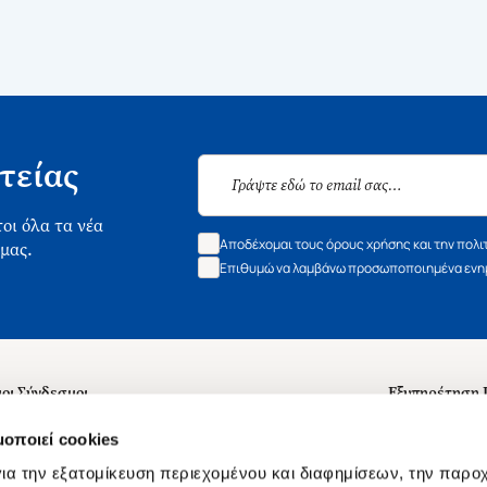
τείας
οι όλα τα νέα
Αποδέχομαι τους όρους χρήσης και την πολι
 μας.
Επιθυμώ να λαμβάνω προσωποποιημένα ενημ
οι Σύνδεσμοι
Εξυπηρέτηση
ά με εμάς
Συχνές ερωτή
μοποιεί cookies
 Εργασίας
Επικοινωνία
ια την εξατομίκευση περιεχομένου και διαφημίσεων, την παρο