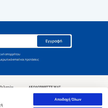
Εγγραφή
τική απορρήτου
ερωτικά email και προτάσεις
 Πελατών
ΑΚΟΛΟΥΘΗΣΤΕ ΜΑΣ
σεις
Αποδοχή Όλων
χή