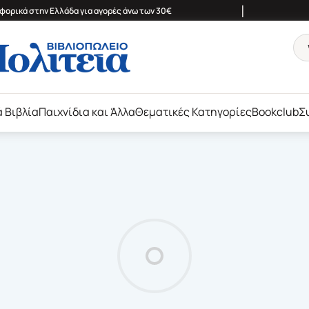
|
ορικά στην Ελλάδα για αγορές άνω των 30€
ά Βιβλία
Παιχνίδια και Άλλα
Θεματικές Κατηγορίες
Bookclub
Σ