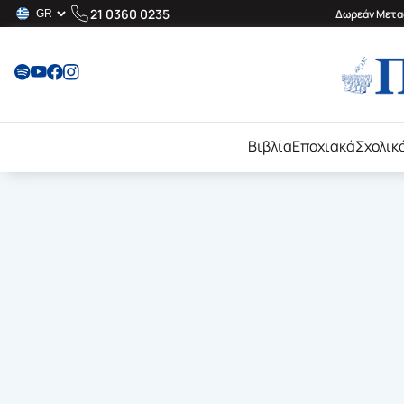
21 0360 0235
Δωρεάν Μεταφ
Βιβλία
Εποχιακά
Σχολικ