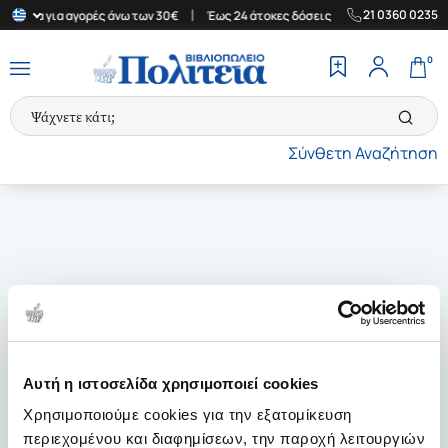
|
|
21 0360 0235
λλάδα για αγορές άνω των 30€
Έως 24 άτοκες δόσεις
Δωρεάν Μ
0
Σύνθετη Αναζήτηση
Αυτή η ιστοσελίδα χρησιμοποιεί cookies
Χρησιμοποιούμε cookies για την εξατομίκευση
περιεχομένου και διαφημίσεων, την παροχή λειτουργιών