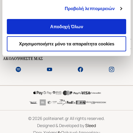
Προβολή λεπτομερειών
Ασκληπιού 1-3, Αθήνα 106 79
Δευτέρα - Παρασκευή 09:00-21:00
Αποδοχή Όλων
Σάββατο 09:00-18:00
Χρήσιμοι Σύνδεσμοι
Χρησιμοποιήστε μόνο τα απαραίτητα cookies
Εξυπηρέτηση Πελατών
ΑΚΟΛΟΥΘΗΣΤΕ ΜΑΣ
©
2026
politeianet.gr All rights reserved.
Designed & Developed by
Sleed
&
Όροι Χρήσης
Πολιτική Απορρήτου