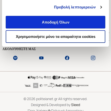
Προβολή λεπτομερειών
Ασκληπιού 1-3, Αθήνα 106 79
Δευτέρα - Παρασκευή 09:00-21:00
Αποδοχή Όλων
Σάββατο 09:00-18:00
Χρήσιμοι Σύνδεσμοι
Χρησιμοποιήστε μόνο τα απαραίτητα cookies
Εξυπηρέτηση Πελατών
ΑΚΟΛΟΥΘΗΣΤΕ ΜΑΣ
©
2026
politeianet.gr All rights reserved.
Designed & Developed by
Sleed
&
Όροι Χρήσης
Πολιτική Απορρήτου