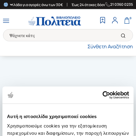
|
|
21 0360 0235
την Ελλάδα για αγορές άνω των 30€
Έως 24 άτοκες δόσεις
Δωρε
0
Σύνθετη Αναζήτηση
Αυτή η ιστοσελίδα χρησιμοποιεί cookies
Χρησιμοποιούμε cookies για την εξατομίκευση
περιεχομένου και διαφημίσεων, την παροχή λειτουργιών