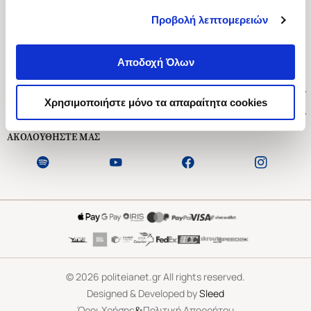
Προβολή λεπτομερειών
Ασκληπιού 1-3, Αθήνα 106 79
Δευτέρα - Παρασκευή 09:00-21:00
Αποδοχή Όλων
Σάββατο 09:00-18:00
Χρήσιμοι Σύνδεσμοι
Χρησιμοποιήστε μόνο τα απαραίτητα cookies
Εξυπηρέτηση Πελατών
ΑΚΟΛΟΥΘΗΣΤΕ ΜΑΣ
©
2026
politeianet.gr All rights reserved.
Designed & Developed by
Sleed
&
Όροι Χρήσης
Πολιτική Απορρήτου