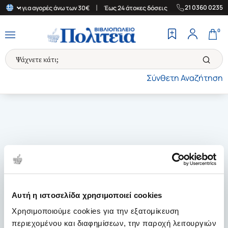
|
|
21 0360 0235
λλάδα για αγορές άνω των 30€
Έως 24 άτοκες δόσεις
Δωρεάν Με
0
Σύνθετη Αναζήτηση
Αυτή η ιστοσελίδα χρησιμοποιεί cookies
Χρησιμοποιούμε cookies για την εξατομίκευση
περιεχομένου και διαφημίσεων, την παροχή λειτουργιών