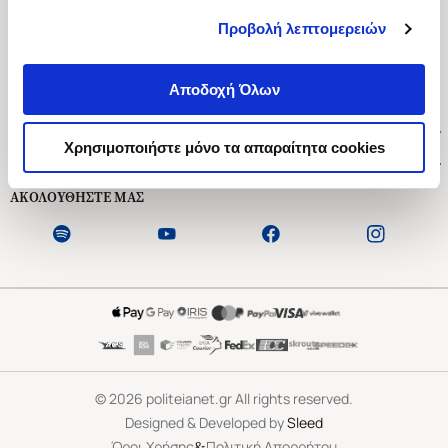
Προβολή λεπτομερειών
Ασκληπιού 1-3, Αθήνα 106 79
Δευτέρα - Παρασκευή 09:00-21:00
Αποδοχή Όλων
Σάββατο 09:00-18:00
Χρήσιμοι Σύνδεσμοι
Χρησιμοποιήστε μόνο τα απαραίτητα cookies
Εξυπηρέτηση Πελατών
ΑΚΟΛΟΥΘΗΣΤΕ ΜΑΣ
©
2026
politeianet.gr All rights reserved.
Designed & Developed by
Sleed
&
Όροι Χρήσης
Πολιτική Απορρήτου