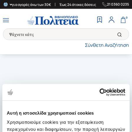
|
|
21 0360 0235
λλάδα για αγορές άνω των 30€
Έως 24 άτοκες δόσεις
Δωρεάν Με
0
Σύνθετη Αναζήτηση
Αυτή η ιστοσελίδα χρησιμοποιεί cookies
Χρησιμοποιούμε cookies για την εξατομίκευση
περιεχομένου και διαφημίσεων, την παροχή λειτουργιών