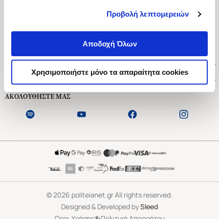
Προβολή λεπτομερειών
Ασκληπιού 1-3, Αθήνα 106 79
Δευτέρα - Παρασκευή 09:00-21:00
Αποδοχή Όλων
Σάββατο 09:00-18:00
Χρήσιμοι Σύνδεσμοι
Χρησιμοποιήστε μόνο τα απαραίτητα cookies
Εξυπηρέτηση Πελατών
ΑΚΟΛΟΥΘΗΣΤΕ ΜΑΣ
©
2026
politeianet.gr All rights reserved.
Designed & Developed by
Sleed
&
Όροι Χρήσης
Πολιτική Απορρήτου