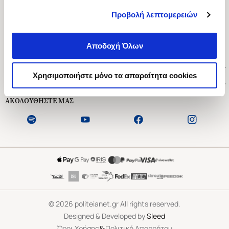
Προβολή λεπτομερειών
Ασκληπιού 1-3, Αθήνα 106 79
Δευτέρα - Παρασκευή 09:00-21:00
Αποδοχή Όλων
Σάββατο 09:00-18:00
Χρήσιμοι Σύνδεσμοι
Χρησιμοποιήστε μόνο τα απαραίτητα cookies
Εξυπηρέτηση Πελατών
ΑΚΟΛΟΥΘΗΣΤΕ ΜΑΣ
©
2026
politeianet.gr All rights reserved.
Designed & Developed by
Sleed
&
Όροι Χρήσης
Πολιτική Απορρήτου