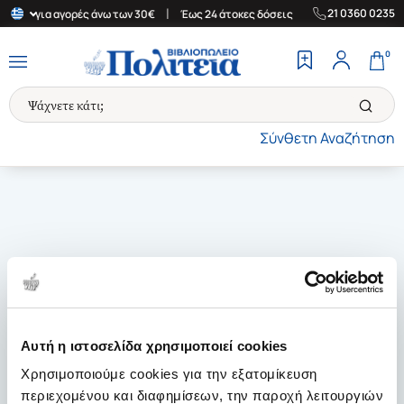
|
|
21 0360 0235
λάδα για αγορές άνω των 30€
Έως 24 άτοκες δόσεις
Δωρεάν Μετ
0
Σύνθετη Αναζήτηση
Αυτή η ιστοσελίδα χρησιμοποιεί cookies
Χρησιμοποιούμε cookies για την εξατομίκευση
περιεχομένου και διαφημίσεων, την παροχή λειτουργιών