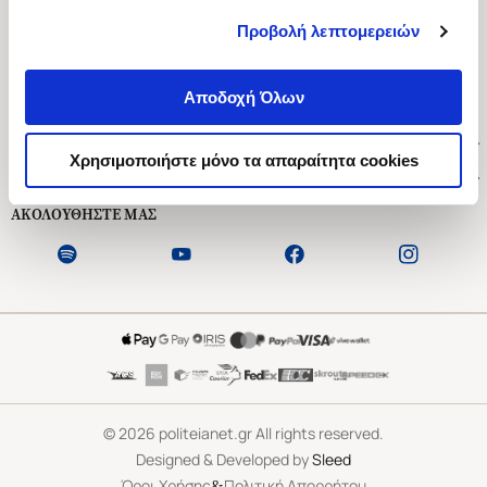
Προβολή λεπτομερειών
Ασκληπιού 1-3, Αθήνα 106 79
Δευτέρα - Παρασκευή 09:00-21:00
Αποδοχή Όλων
Σάββατο 09:00-18:00
Χρήσιμοι Σύνδεσμοι
Χρησιμοποιήστε μόνο τα απαραίτητα cookies
Εξυπηρέτηση Πελατών
ΑΚΟΛΟΥΘΗΣΤΕ ΜΑΣ
©
2026
politeianet.gr All rights reserved.
Designed & Developed by
Sleed
&
Όροι Χρήσης
Πολιτική Απορρήτου