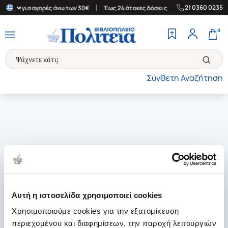
|
|
21 0360 0235
λλάδα για αγορές άνω των 30€
Έως 24 άτοκες δόσεις
Δωρεάν Με
0
Σύνθετη Αναζήτηση
Αυτή η ιστοσελίδα χρησιμοποιεί cookies
Χρησιμοποιούμε cookies για την εξατομίκευση
περιεχομένου και διαφημίσεων, την παροχή λειτουργιών