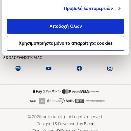
Προβολή λεπτομερειών
Ασκληπιού 1-3, Αθήνα 106 79
Δευτέρα - Παρασκευή 09:00-21:00
Αποδοχή Όλων
Σάββατο 09:00-18:00
Χρήσιμοι Σύνδεσμοι
Χρησιμοποιήστε μόνο τα απαραίτητα cookies
Εξυπηρέτηση Πελατών
ΑΚΟΛΟΥΘΗΣΤΕ ΜΑΣ
©
2026
politeianet.gr All rights reserved.
Designed & Developed by
Sleed
&
Όροι Χρήσης
Πολιτική Απορρήτου