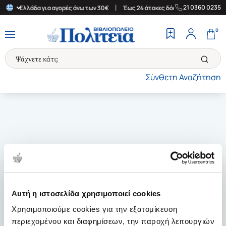
|
|
21 0360 0235
 στην Ελλάδα για αγορές άνω των 30€
Έως 24 άτοκες δόσεις
Δω
0
Σύνθετη Αναζήτηση
Αυτή η ιστοσελίδα χρησιμοποιεί cookies
Χρησιμοποιούμε cookies για την εξατομίκευση
περιεχομένου και διαφημίσεων, την παροχή λειτουργιών