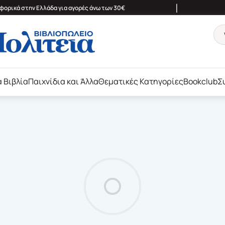
|
ορικά στην Ελλάδα για αγορές άνω των 30€
ά Βιβλία
Παιχνίδια και Άλλα
Θεματικές Κατηγορίες
Bookclub
Σ