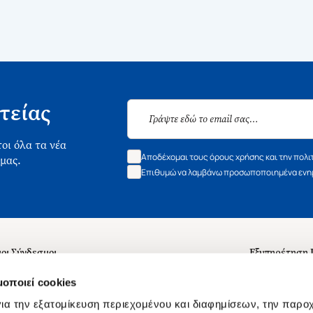
τείας
οι όλα τα νέα
Αποδέχομαι τους όρους χρήσης και την πολι
 μας.
Επιθυμώ να λαμβάνω προσωποποιημένα ενημ
οι Σύνδεσμοι
Εξυπηρέτηση
ά με εμάς
Συχνές ερωτή
μοποιεί cookies
 Εργασίας
Επικοινωνία
ια την εξατομίκευση περιεχομένου και διαφημίσεων, την παρο