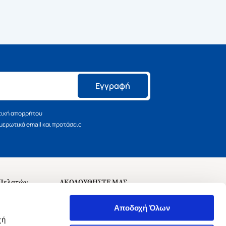
Εγγραφή
τική απορρήτου
ερωτικά email και προτάσεις
 Πελατών
ΑΚΟΛΟΥΘΗΣΤΕ ΜΑΣ
σεις
Αποδοχή Όλων
χή