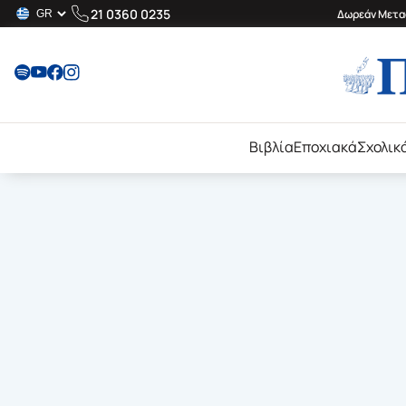
21 0360 0235
Δωρεάν Μεταφ
Βιβλία
Εποχιακά
Σχολικ