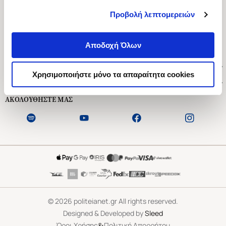
Προβολή λεπτομερειών
Ασκληπιού 1-3, Αθήνα 106 79
Δευτέρα - Παρασκευή 09:00-21:00
Αποδοχή Όλων
Σάββατο 09:00-18:00
Χρήσιμοι Σύνδεσμοι
Χρησιμοποιήστε μόνο τα απαραίτητα cookies
Εξυπηρέτηση Πελατών
ΑΚΟΛΟΥΘΗΣΤΕ ΜΑΣ
©
2026
politeianet.gr All rights reserved.
Designed & Developed by
Sleed
&
Όροι Χρήσης
Πολιτική Απορρήτου