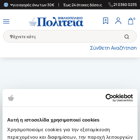
|
|
21 0360 0235
λλάδα για αγορές άνω των 30€
Έως 24 άτοκες δόσεις
Δωρεάν Με
0
Σύνθετη Αναζήτηση
Αυτή η ιστοσελίδα χρησιμοποιεί cookies
Χρησιμοποιούμε cookies για την εξατομίκευση
περιεχομένου και διαφημίσεων, την παροχή λειτουργιών