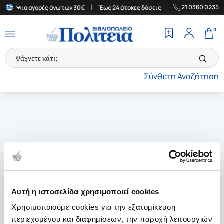
|
|
21 0360 0235
λάδα για αγορές άνω των 30€
Έως 24 άτοκες δόσεις
Δωρεάν Μετ
0
Σύνθετη Αναζήτηση
Αυτή η ιστοσελίδα χρησιμοποιεί cookies
Χρησιμοποιούμε cookies για την εξατομίκευση
περιεχομένου και διαφημίσεων, την παροχή λειτουργιών