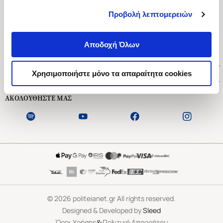
Προβολή λεπτομερειών
Ασκληπιού 1-3, Αθήνα 106 79
Δευτέρα - Παρασκευή 09:00-21:00
Αποδοχή Όλων
Σάββατο 09:00-18:00
Χρήσιμοι Σύνδεσμοι
Χρησιμοποιήστε μόνο τα απαραίτητα cookies
Εξυπηρέτηση Πελατών
ΑΚΟΛΟΥΘΗΣΤΕ ΜΑΣ
©
2026
politeianet.gr All rights reserved.
Designed & Developed by
Sleed
&
Όροι Χρήσης
Πολιτική Απορρήτου