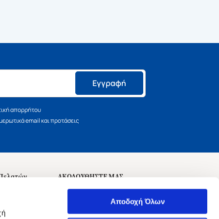
Εγγραφή
τική απορρήτου
ερωτικά email και προτάσεις
 Πελατών
ΑΚΟΛΟΥΘΗΣΤΕ ΜΑΣ
σεις
Αποδοχή Όλων
χή