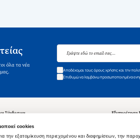
τείας
οι όλα τα νέα
Αποδέχομαι τους όρους χρήσης και την πολι
 μας.
Επιθυμώ να λαμβάνω προσωποποιημένα ενημ
οι Σύνδεσμοι
Εξυπηρέτηση
ά με εμάς
Συχνές ερωτή
μοποιεί cookies
 Εργασίας
Επικοινωνία
ια την εξατομίκευση περιεχομένου και διαφημίσεων, την παρο