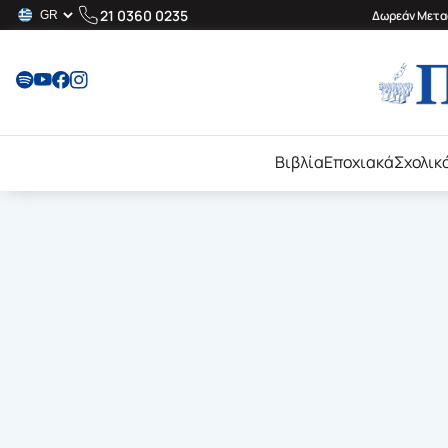
21 0360 0235
Δωρεάν Μεταφ
Βιβλία
Εποχιακά
Σχολικ