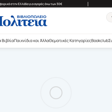
|
ορικά στην Ελλάδα για αγορές άνω των 30€
ά Βιβλία
Παιχνίδια και Άλλα
Θεματικές Κατηγορίες
Bookclub
Σ