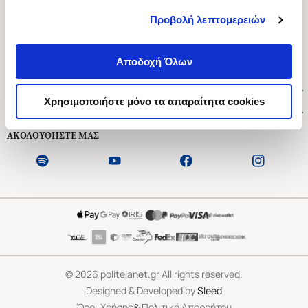
Προβολή λεπτομερειών
Ασκληπιού 1-3, Αθήνα 106 79
Δευτέρα - Παρασκευή 09:00-21:00
Αποδοχή Όλων
Σάββατο 09:00-18:00
Χρήσιμοι Σύνδεσμοι
Χρησιμοποιήστε μόνο τα απαραίτητα cookies
Εξυπηρέτηση Πελατών
ΑΚΟΛΟΥΘΗΣΤΕ ΜΑΣ
©
2026
politeianet.gr All rights reserved.
Designed & Developed by
Sleed
&
Όροι Χρήσης
Πολιτική Απορρήτου