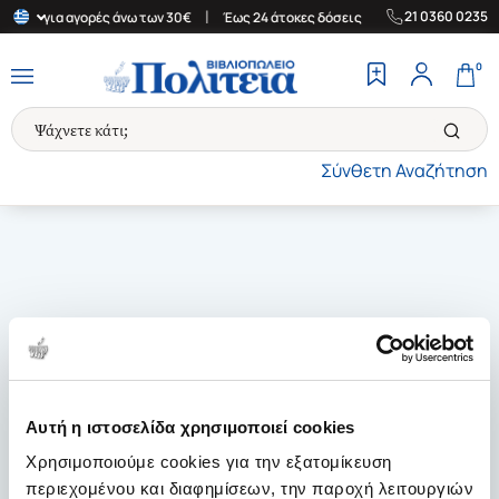
|
|
21 0360 0235
λάδα για αγορές άνω των 30€
Έως 24 άτοκες δόσεις
Δωρεάν Μετ
0
Σύνθετη Αναζήτηση
Αυτή η ιστοσελίδα χρησιμοποιεί cookies
Χρησιμοποιούμε cookies για την εξατομίκευση
περιεχομένου και διαφημίσεων, την παροχή λειτουργιών