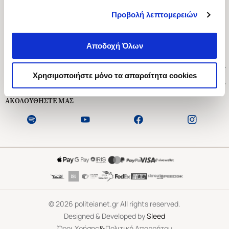
Προβολή λεπτομερειών
Ασκληπιού 1-3, Αθήνα 106 79
Δευτέρα - Παρασκευή 09:00-21:00
Αποδοχή Όλων
Σάββατο 09:00-18:00
Χρήσιμοι Σύνδεσμοι
Χρησιμοποιήστε μόνο τα απαραίτητα cookies
Εξυπηρέτηση Πελατών
ΑΚΟΛΟΥΘΗΣΤΕ ΜΑΣ
©
2026
politeianet.gr All rights reserved.
Designed & Developed by
Sleed
&
Όροι Χρήσης
Πολιτική Απορρήτου