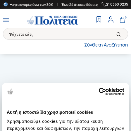
|
|
21 0360 0235
Ελλάδα για αγορές άνω των 30€
Έως 24 άτοκες δόσεις
Δωρεάν Μ
0
Σύνθετη Αναζήτηση
Αυτή η ιστοσελίδα χρησιμοποιεί cookies
Χρησιμοποιούμε cookies για την εξατομίκευση
περιεχομένου και διαφημίσεων, την παροχή λειτουργιών