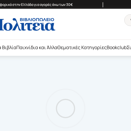
|
ορικά στην Ελλάδα για αγορές άνω των 30€
ά Βιβλία
Παιχνίδια και Άλλα
Θεματικές Κατηγορίες
Bookclub
Σ