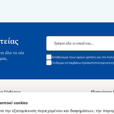
τείας
οι όλα τα νέα
Αποδέχομαι τους όρους χρήσης και την πολι
 μας.
Επιθυμώ να λαμβάνω προσωποποιημένα ενημ
οι Σύνδεσμοι
Εξυπηρέτηση
ά με εμάς
Συχνές ερωτή
μοποιεί cookies
 Εργασίας
Επικοινωνία
ια την εξατομίκευση περιεχομένου και διαφημίσεων, την παρο