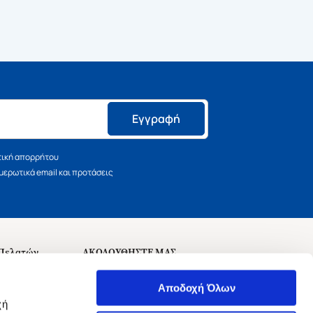
Εγγραφή
τική απορρήτου
ερωτικά email και προτάσεις
 Πελατών
ΑΚΟΛΟΥΘΗΣΤΕ ΜΑΣ
σεις
Αποδοχή Όλων
χή