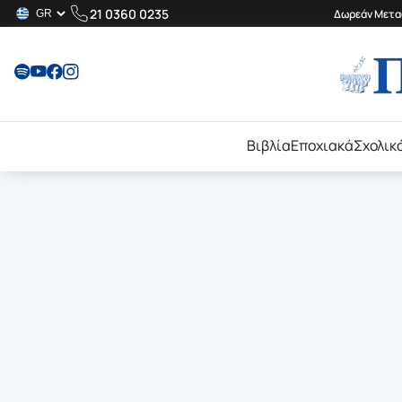
21 0360 0235
Δωρεάν Μεταφ
Βιβλία
Εποχιακά
Σχολικ