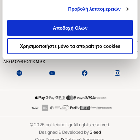
Προβολή λεπτομερειών
Ασκληπιού 1-3, Αθήνα 106 79
Δευτέρα - Παρασκευή 09:00-21:00
Αποδοχή Όλων
Σάββατο 09:00-18:00
Χρήσιμοι Σύνδεσμοι
Χρησιμοποιήστε μόνο τα απαραίτητα cookies
Εξυπηρέτηση Πελατών
ΑΚΟΛΟΥΘΗΣΤΕ ΜΑΣ
©
2026
politeianet.gr All rights reserved.
Designed & Developed by
Sleed
&
Όροι Χρήσης
Πολιτική Απορρήτου