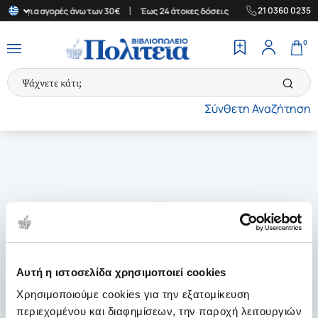
|
|
21 0360 0235
λάδα για αγορές άνω των 30€
Έως 24 άτοκες δόσεις
Δωρεάν Μετ
0
Σύνθετη Αναζήτηση
Αυτή η ιστοσελίδα χρησιμοποιεί cookies
Χρησιμοποιούμε cookies για την εξατομίκευση
περιεχομένου και διαφημίσεων, την παροχή λειτουργιών