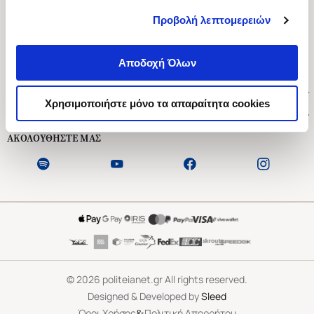
Προβολή λεπτομερειών
Ασκληπιού 1-3, Αθήνα 106 79
Δευτέρα - Παρασκευή 09:00-21:00
Αποδοχή Όλων
Σάββατο 09:00-18:00
Χρήσιμοι Σύνδεσμοι
Χρησιμοποιήστε μόνο τα απαραίτητα cookies
Εξυπηρέτηση Πελατών
ΑΚΟΛΟΥΘΗΣΤΕ ΜΑΣ
©
2026
politeianet.gr All rights reserved.
Designed & Developed by
Sleed
&
Όροι Χρήσης
Πολιτική Απορρήτου