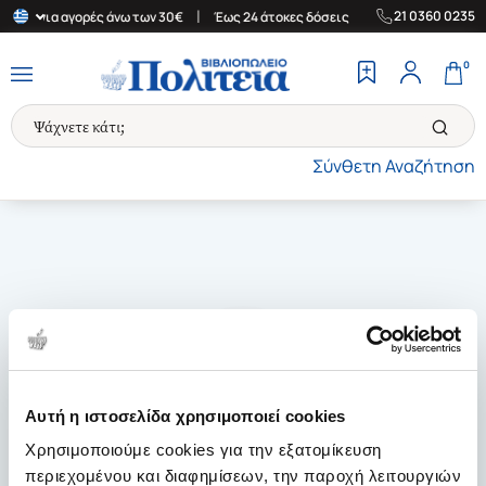
|
|
21 0360 0235
λάδα για αγορές άνω των 30€
Έως 24 άτοκες δόσεις
Δωρεάν Μετ
0
Σύνθετη Αναζήτηση
Αυτή η ιστοσελίδα χρησιμοποιεί cookies
Χρησιμοποιούμε cookies για την εξατομίκευση
περιεχομένου και διαφημίσεων, την παροχή λειτουργιών