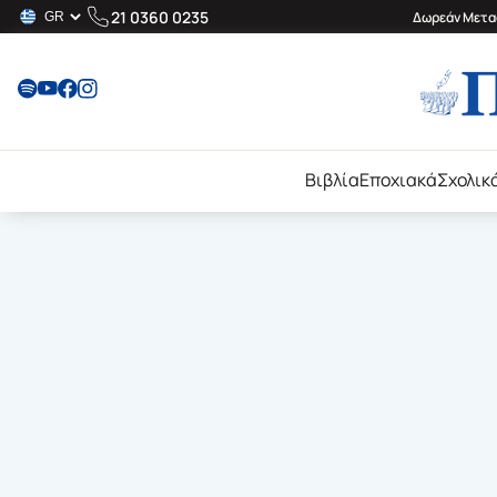
21 0360 0235
Δωρεάν Μεταφ
Βιβλία
Εποχιακά
Σχολικ