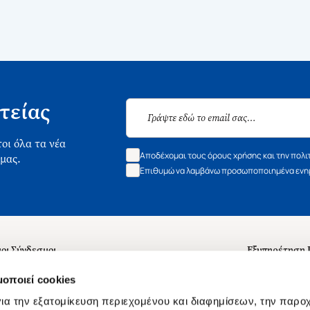
τείας
οι όλα τα νέα
Αποδέχομαι τους όρους χρήσης και την πολι
 μας.
Επιθυμώ να λαμβάνω προσωποποιημένα ενημ
οι Σύνδεσμοι
Εξυπηρέτηση
ά με εμάς
Συχνές ερωτή
μοποιεί cookies
 Εργασίας
Επικοινωνία
ια την εξατομίκευση περιεχομένου και διαφημίσεων, την παρο