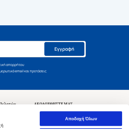
Εγγραφή
τική απορρήτου
ερωτικά email και προτάσεις
 Πελατών
ΑΚΟΛΟΥΘΗΣΤΕ ΜΑΣ
σεις
Αποδοχή Όλων
χή