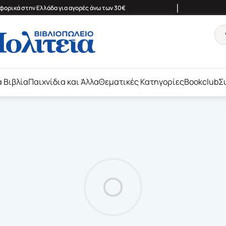
|
ορικά στην Ελλάδα για αγορές άνω των 30€
ά Βιβλία
Παιχνίδια και Άλλα
Θεματικές Κατηγορίες
Bookclub
Σ