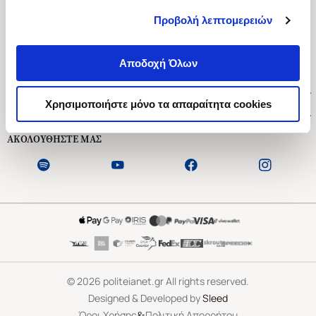
Προβολή λεπτομερειών
Ασκληπιού 1-3, Αθήνα 106 79
Δευτέρα - Παρασκευή 09:00-21:00
Αποδοχή Όλων
Σάββατο 09:00-18:00
Χρήσιμοι Σύνδεσμοι
Χρησιμοποιήστε μόνο τα απαραίτητα cookies
Εξυπηρέτηση Πελατών
ΑΚΟΛΟΥΘΗΣΤΕ ΜΑΣ
©
2026
politeianet.gr All rights reserved.
Designed & Developed by
Sleed
&
Όροι Χρήσης
Πολιτική Απορρήτου