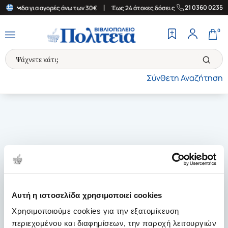
|
|
21 0360 0235
 Ελλάδα για αγορές άνω των 30€
Έως 24 άτοκες δόσεις
Δωρεάν 
0
Σύνθετη Αναζήτηση
Αυτή η ιστοσελίδα χρησιμοποιεί cookies
Χρησιμοποιούμε cookies για την εξατομίκευση
περιεχομένου και διαφημίσεων, την παροχή λειτουργιών