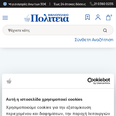
|
|
21 0360 0235
λλάδα για αγορές άνω των 30€
Έως 24 άτοκες δόσεις
Δωρεάν Μ
0
Σύνθετη Αναζήτηση
Αυτή η ιστοσελίδα χρησιμοποιεί cookies
Χρησιμοποιούμε cookies για την εξατομίκευση
περιεχομένου και διαφημίσεων, την παροχή λειτουργιών