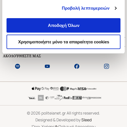
Προβολή λεπτομερειών
Ασκληπιού 1-3, Αθήνα 106 79
Δευτέρα - Παρασκευή 09:00-21:00
Αποδοχή Όλων
Σάββατο 09:00-18:00
Χρήσιμοι Σύνδεσμοι
Χρησιμοποιήστε μόνο τα απαραίτητα cookies
Εξυπηρέτηση Πελατών
ΑΚΟΛΟΥΘΗΣΤΕ ΜΑΣ
©
2026
politeianet.gr All rights reserved.
Designed & Developed by
Sleed
&
Όροι Χρήσης
Πολιτική Απορρήτου