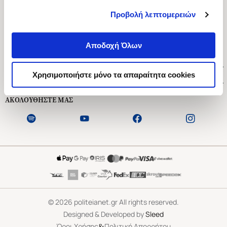
Προβολή λεπτομερειών
Ασκληπιού 1-3, Αθήνα 106 79
Δευτέρα - Παρασκευή 09:00-21:00
Αποδοχή Όλων
Σάββατο 09:00-18:00
Χρήσιμοι Σύνδεσμοι
Χρησιμοποιήστε μόνο τα απαραίτητα cookies
Εξυπηρέτηση Πελατών
ΑΚΟΛΟΥΘΗΣΤΕ ΜΑΣ
©
2026
politeianet.gr All rights reserved.
Designed & Developed by
Sleed
&
Όροι Χρήσης
Πολιτική Απορρήτου