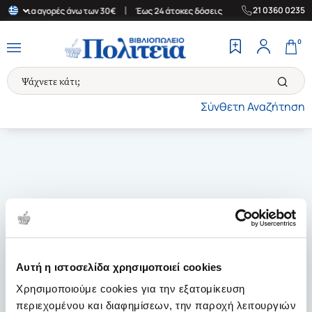
|
|
21 0360 0235
λάδα για αγορές άνω των 30€
Έως 24 άτοκες δόσεις
Δωρεάν Μετ
0
Σύνθετη Αναζήτηση
Αυτή η ιστοσελίδα χρησιμοποιεί cookies
Χρησιμοποιούμε cookies για την εξατομίκευση
περιεχομένου και διαφημίσεων, την παροχή λειτουργιών