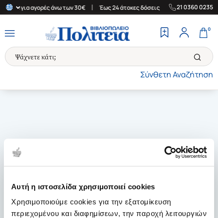
|
|
21 0360 0235
λλάδα για αγορές άνω των 30€
Έως 24 άτοκες δόσεις
Δωρεάν Με
0
Σύνθετη Αναζήτηση
Αυτή η ιστοσελίδα χρησιμοποιεί cookies
Χρησιμοποιούμε cookies για την εξατομίκευση
περιεχομένου και διαφημίσεων, την παροχή λειτουργιών