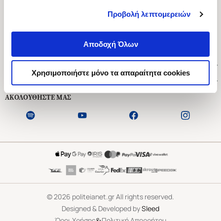
Προβολή λεπτομερειών
Ασκληπιού 1-3, Αθήνα 106 79
Δευτέρα - Παρασκευή 09:00-21:00
Αποδοχή Όλων
Σάββατο 09:00-18:00
Χρήσιμοι Σύνδεσμοι
Χρησιμοποιήστε μόνο τα απαραίτητα cookies
Εξυπηρέτηση Πελατών
ΑΚΟΛΟΥΘΗΣΤΕ ΜΑΣ
©
2026
politeianet.gr All rights reserved.
Designed & Developed by
Sleed
&
Όροι Χρήσης
Πολιτική Απορρήτου