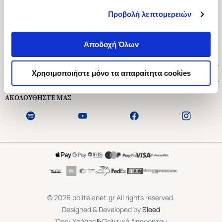
Προβολή λεπτομερειών
Ασκληπιού 1-3, Αθήνα 106 79
Δευτέρα - Παρασκευή 09:00-21:00
Αποδοχή Όλων
Σάββατο 09:00-18:00
Χρήσιμοι Σύνδεσμοι
Χρησιμοποιήστε μόνο τα απαραίτητα cookies
Εξυπηρέτηση Πελατών
ΑΚΟΛΟΥΘΗΣΤΕ ΜΑΣ
©
2026
politeianet.gr All rights reserved.
Designed & Developed by
Sleed
&
Όροι Χρήσης
Πολιτική Απορρήτου