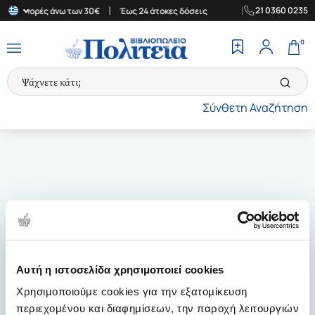
|
|
21 0360 0235
 για αγορές άνω των 30€
Έως 24 άτοκες δόσεις
Δωρεάν Μεταφορ
0
Σύνθετη Αναζήτηση
Αυτή η ιστοσελίδα χρησιμοποιεί cookies
Χρησιμοποιούμε cookies για την εξατομίκευση
περιεχομένου και διαφημίσεων, την παροχή λειτουργιών