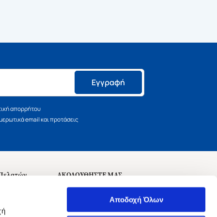
Εγγραφή
τική απορρήτου
ερωτικά email και προτάσεις
 Πελατών
ΑΚΟΛΟΥΘΗΣΤΕ ΜΑΣ
σεις
Αποδοχή Όλων
χή