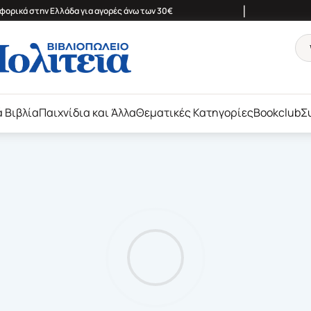
|
ορικά στην Ελλάδα για αγορές άνω των 30€
ά Βιβλία
Παιχνίδια και Άλλα
Θεματικές Κατηγορίες
Bookclub
Σ