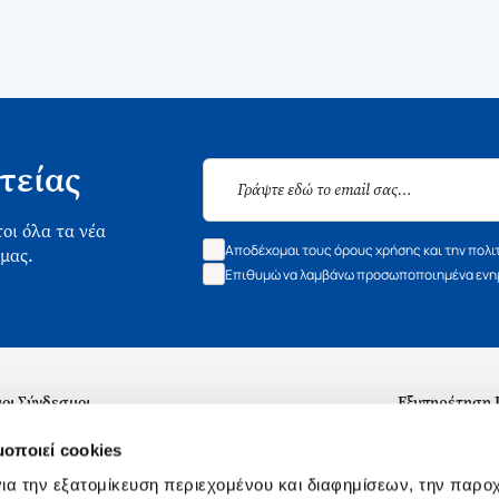
τείας
οι όλα τα νέα
Αποδέχομαι τους όρους χρήσης και την πολι
 μας.
Επιθυμώ να λαμβάνω προσωποποιημένα ενημ
οι Σύνδεσμοι
Εξυπηρέτηση
ά με εμάς
Συχνές ερωτή
μοποιεί cookies
 Εργασίας
Επικοινωνία
ια την εξατομίκευση περιεχομένου και διαφημίσεων, την παρο