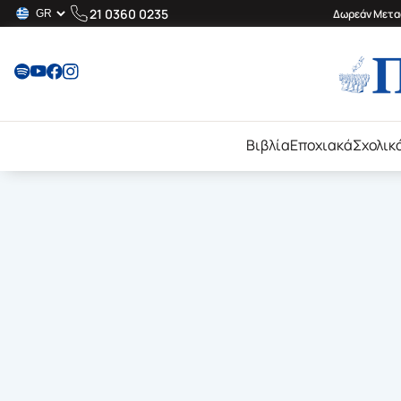
21 0360 0235
Δωρεάν Μεταφ
Βιβλία
Εποχιακά
Σχολικ