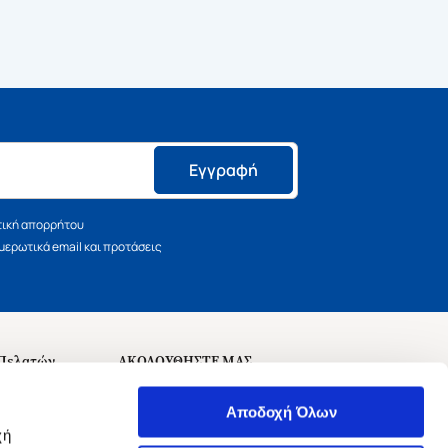
Εγγραφή
τική απορρήτου
ερωτικά email και προτάσεις
 Πελατών
ΑΚΟΛΟΥΘΗΣΤΕ ΜΑΣ
σεις
Αποδοχή Όλων
χή