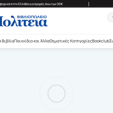
|
ορικά στην Ελλάδα για αγορές άνω των 30€
ά Βιβλία
Παιχνίδια και Άλλα
Θεματικές Κατηγορίες
Bookclub
Σ