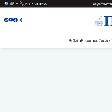
21 0360 0235
Δωρεάν Μεταφ
Βιβλία
Εποχιακά
Σχολικ