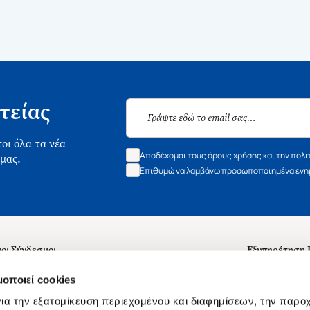
τείας
οι όλα τα νέα
Αποδέχομαι τους όρους χρήσης και την πολι
 μας.
Επιθυμώ να λαμβάνω προσωποποιημένα ενημ
οι Σύνδεσμοι
Εξυπηρέτηση
ά με εμάς
Συχνές ερωτή
μοποιεί cookies
 Εργασίας
Επικοινωνία
ια την εξατομίκευση περιεχομένου και διαφημίσεων, την παρο