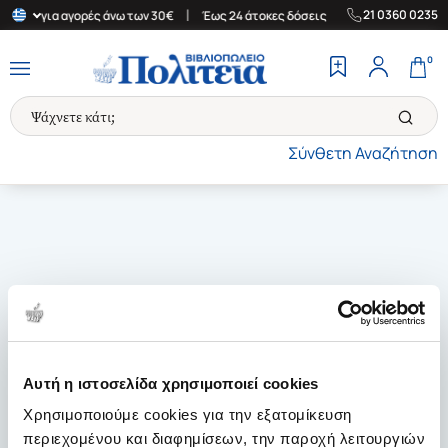
|
|
21 0360 0235
λλάδα για αγορές άνω των 30€
Έως 24 άτοκες δόσεις
Δωρεάν Με
0
Σύνθετη Αναζήτηση
Αυτή η ιστοσελίδα χρησιμοποιεί cookies
Χρησιμοποιούμε cookies για την εξατομίκευση
περιεχομένου και διαφημίσεων, την παροχή λειτουργιών