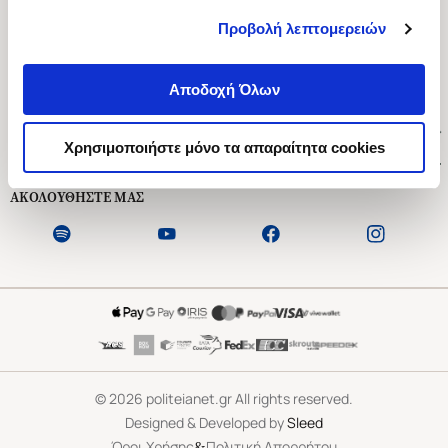
Προβολή λεπτομερειών
Ασκληπιού 1-3, Αθήνα 106 79
Δευτέρα - Παρασκευή 09:00-21:00
Αποδοχή Όλων
Σάββατο 09:00-18:00
Χρήσιμοι Σύνδεσμοι
Χρησιμοποιήστε μόνο τα απαραίτητα cookies
Εξυπηρέτηση Πελατών
ΑΚΟΛΟΥΘΗΣΤΕ ΜΑΣ
©
2026
politeianet.gr All rights reserved.
Designed & Developed by
Sleed
&
Όροι Χρήσης
Πολιτική Απορρήτου