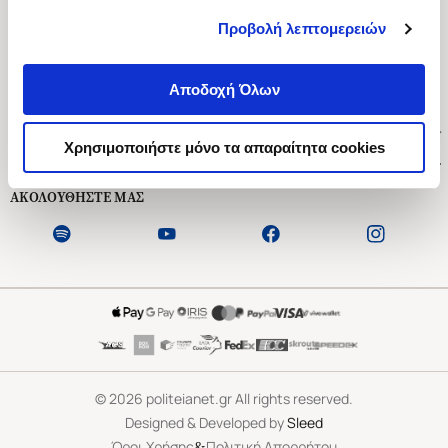
Προβολή λεπτομερειών
Ασκληπιού 1-3, Αθήνα 106 79
Δευτέρα - Παρασκευή 09:00-21:00
Αποδοχή Όλων
Σάββατο 09:00-18:00
Χρήσιμοι Σύνδεσμοι
Χρησιμοποιήστε μόνο τα απαραίτητα cookies
Εξυπηρέτηση Πελατών
ΑΚΟΛΟΥΘΗΣΤΕ ΜΑΣ
©
2026
politeianet.gr All rights reserved.
Designed & Developed by
Sleed
&
Όροι Χρήσης
Πολιτική Απορρήτου