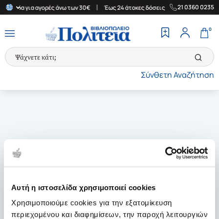
|
|
21 0360 0235
Ελλάδα για αγορές άνω των 30€
Έως 24 άτοκες δόσεις
Δωρεάν 
0
Σύνθετη Αναζήτηση
Αυτή η ιστοσελίδα χρησιμοποιεί cookies
Χρησιμοποιούμε cookies για την εξατομίκευση
περιεχομένου και διαφημίσεων, την παροχή λειτουργιών