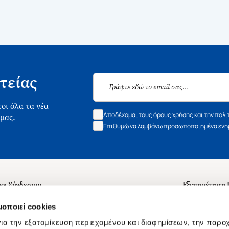
τείας
οι όλα τα νέα
Αποδέχομαι τους όρους χρήσης και την πολι
 μας.
Επιθυμώ να λαμβάνω προσωποποιημένα ενημ
οι Σύνδεσμοι
Εξυπηρέτηση
ά με εμάς
Συχνές ερωτή
μοποιεί cookies
 Εργασίας
Επικοινωνία
ια την εξατομίκευση περιεχομένου και διαφημίσεων, την παρο