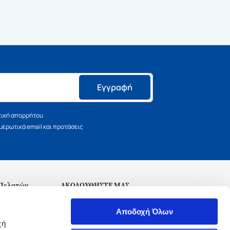
Εγγραφή
τική απορρήτου
ερωτικά email και προτάσεις
 Πελατών
ΑΚΟΛΟΥΘΗΣΤΕ ΜΑΣ
σεις
Αποδοχή Όλων
χή