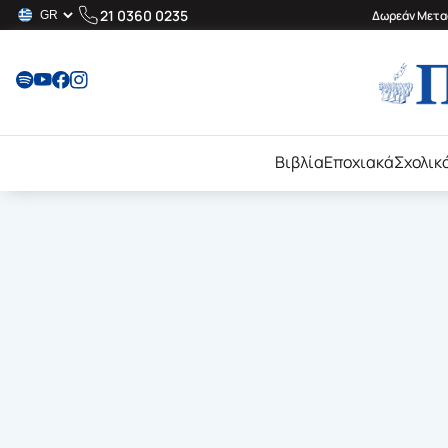
21 0360 0235
Δωρεάν Μεταφ
Βιβλία
Εποχιακά
Σχολικ