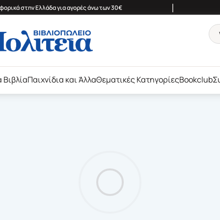
|
ορικά στην Ελλάδα για αγορές άνω των 30€
ά Βιβλία
Παιχνίδια και Άλλα
Θεματικές Κατηγορίες
Bookclub
Σ