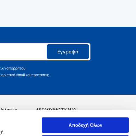
Εγγραφή
τική απορρήτου
ερωτικά email και προτάσεις
 Πελατών
ΑΚΟΛΟΥΘΗΣΤΕ ΜΑΣ
σεις
Αποδοχή Όλων
χή