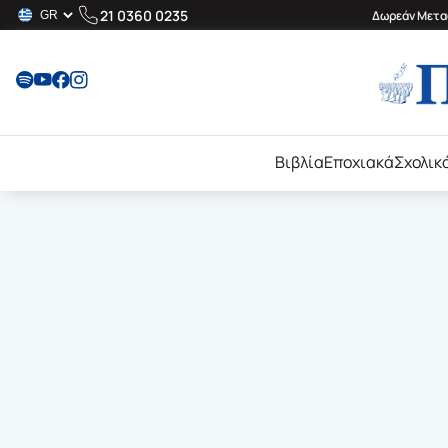
21 0360 0235
Δωρεάν Μεταφ
Βιβλία
Εποχιακά
Σχολικ