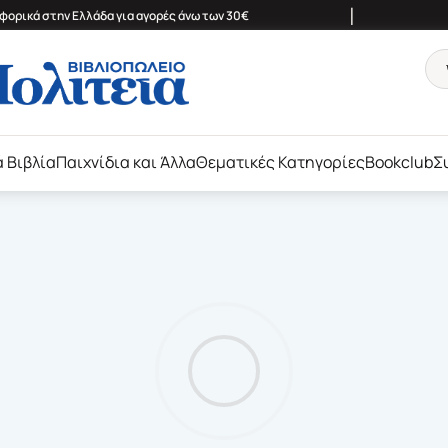
|
ορικά στην Ελλάδα για αγορές άνω των 30€
ά Βιβλία
Παιχνίδια και Άλλα
Θεματικές Κατηγορίες
Bookclub
Σ