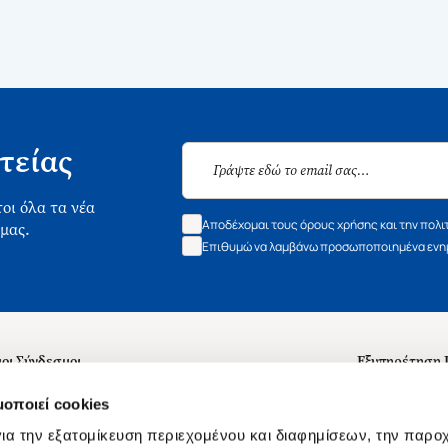
τείας
οι όλα τα νέα
Αποδέχομαι τους όρους χρήσης και την πολι
 μας.
Επιθυμώ να λαμβάνω προσωποποιημένα ενημ
οι Σύνδεσμοι
Εξυπηρέτηση
ά με εμάς
Συχνές ερωτή
μοποιεί cookies
 Εργασίας
Επικοινωνία
ια την εξατομίκευση περιεχομένου και διαφημίσεων, την παρο