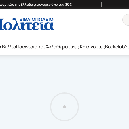
|
ορικά στην Ελλάδα για αγορές άνω των 30€
ά Βιβλία
Παιχνίδια και Άλλα
Θεματικές Κατηγορίες
Bookclub
Σ