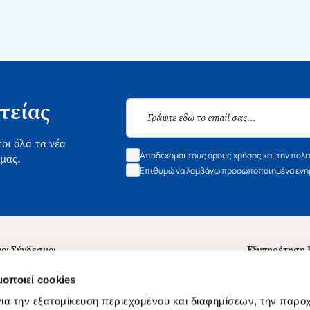
τείας
οι όλα τα νέα
Αποδέχομαι τους όρους χρήσης και την πολι
 μας.
Επιθυμώ να λαμβάνω προσωποποιημένα ενημ
οι Σύνδεσμοι
Εξυπηρέτηση
ά με εμάς
Συχνές ερωτή
μοποιεί cookies
 Εργασίας
Επικοινωνία
ια την εξατομίκευση περιεχομένου και διαφημίσεων, την παρο