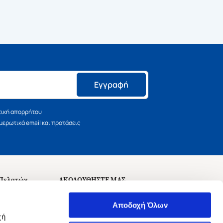
Εγγραφή
τική απορρήτου
ερωτικά email και προτάσεις
 Πελατών
ΑΚΟΛΟΥΘΗΣΤΕ ΜΑΣ
σεις
Αποδοχή Όλων
χή