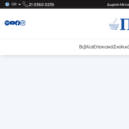
21 0360 0235
Δωρεάν Μεταφ
Βιβλία
Εποχιακά
Σχολικ