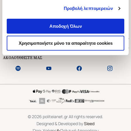
Προβολή λεπτομερειών
Ασκληπιού 1-3, Αθήνα 106 79
Δευτέρα - Παρασκευή 09:00-21:00
Αποδοχή Όλων
Σάββατο 09:00-18:00
Χρήσιμοι Σύνδεσμοι
Χρησιμοποιήστε μόνο τα απαραίτητα cookies
Εξυπηρέτηση Πελατών
ΑΚΟΛΟΥΘΗΣΤΕ ΜΑΣ
©
2026
politeianet.gr All rights reserved.
Designed & Developed by
Sleed
&
Όροι Χρήσης
Πολιτική Απορρήτου