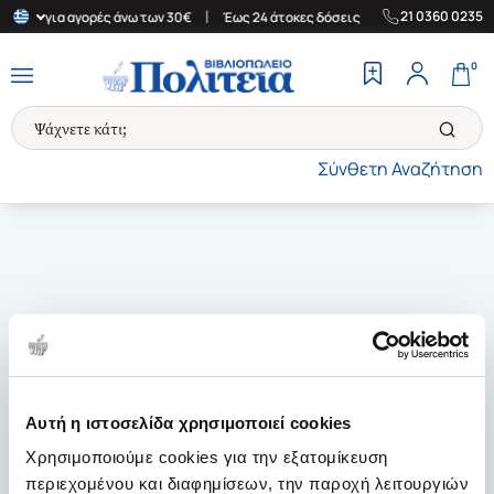
|
|
21 0360 0235
λλάδα για αγορές άνω των 30€
Έως 24 άτοκες δόσεις
Δωρεάν Με
0
Σύνθετη Αναζήτηση
Αυτή η ιστοσελίδα χρησιμοποιεί cookies
Χρησιμοποιούμε cookies για την εξατομίκευση
περιεχομένου και διαφημίσεων, την παροχή λειτουργιών