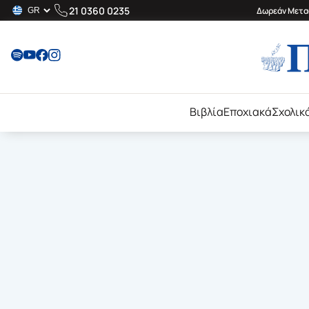
21 0360 0235
Δωρεάν Μεταφ
Βιβλία
Εποχιακά
Σχολικ