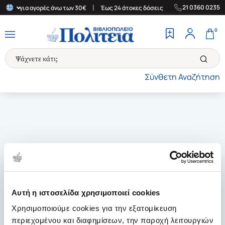
|
|
21 0360 0235
λάδα για αγορές άνω των 30€
Έως 24 άτοκες δόσεις
Δωρεάν Μετ
0
Σύνθετη Αναζήτηση
Αυτή η ιστοσελίδα χρησιμοποιεί cookies
Χρησιμοποιούμε cookies για την εξατομίκευση
περιεχομένου και διαφημίσεων, την παροχή λειτουργιών