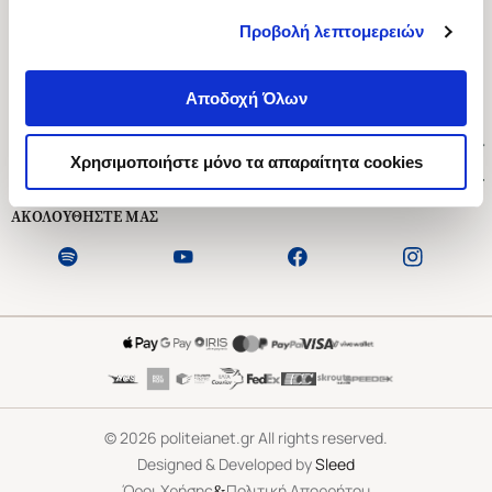
Προβολή λεπτομερειών
Ασκληπιού 1-3, Αθήνα 106 79
Δευτέρα - Παρασκευή 09:00-21:00
Αποδοχή Όλων
Σάββατο 09:00-18:00
Χρήσιμοι Σύνδεσμοι
Χρησιμοποιήστε μόνο τα απαραίτητα cookies
Εξυπηρέτηση Πελατών
ΑΚΟΛΟΥΘΗΣΤΕ ΜΑΣ
©
2026
politeianet.gr All rights reserved.
Designed & Developed by
Sleed
&
Όροι Χρήσης
Πολιτική Απορρήτου