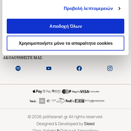
Προβολή λεπτομερειών
Ασκληπιού 1-3, Αθήνα 106 79
Δευτέρα - Παρασκευή 09:00-21:00
Αποδοχή Όλων
Σάββατο 09:00-18:00
Χρήσιμοι Σύνδεσμοι
Χρησιμοποιήστε μόνο τα απαραίτητα cookies
Εξυπηρέτηση Πελατών
ΑΚΟΛΟΥΘΗΣΤΕ ΜΑΣ
©
2026
politeianet.gr All rights reserved.
Designed & Developed by
Sleed
&
Όροι Χρήσης
Πολιτική Απορρήτου