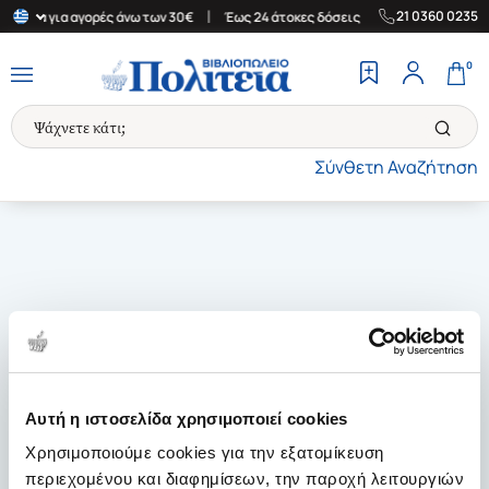
|
|
21 0360 0235
λλάδα για αγορές άνω των 30€
Έως 24 άτοκες δόσεις
Δωρεάν Με
0
Σύνθετη Αναζήτηση
Αυτή η ιστοσελίδα χρησιμοποιεί cookies
Χρησιμοποιούμε cookies για την εξατομίκευση
περιεχομένου και διαφημίσεων, την παροχή λειτουργιών