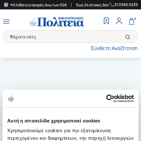
|
|
21 0360 0235
στην Ελλάδα για αγορές άνω των 30€
Έως 24 άτοκες δόσεις
Δωρ
0
Σύνθετη Αναζήτηση
Αυτή η ιστοσελίδα χρησιμοποιεί cookies
Χρησιμοποιούμε cookies για την εξατομίκευση
περιεχομένου και διαφημίσεων, την παροχή λειτουργιών