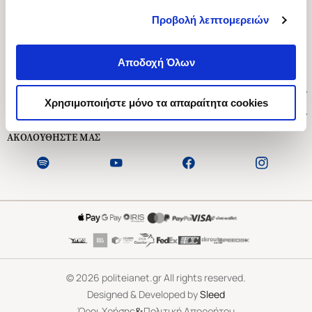
Προβολή λεπτομερειών
Ασκληπιού 1-3, Αθήνα 106 79
Δευτέρα - Παρασκευή 09:00-21:00
Αποδοχή Όλων
Σάββατο 09:00-18:00
Χρήσιμοι Σύνδεσμοι
Χρησιμοποιήστε μόνο τα απαραίτητα cookies
Εξυπηρέτηση Πελατών
ΑΚΟΛΟΥΘΗΣΤΕ ΜΑΣ
©
2026
politeianet.gr All rights reserved.
Designed & Developed by
Sleed
&
Όροι Χρήσης
Πολιτική Απορρήτου