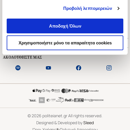
Προβολή λεπτομερειών
Ασκληπιού 1-3, Αθήνα 106 79
Δευτέρα - Παρασκευή 09:00-21:00
Αποδοχή Όλων
Σάββατο 09:00-18:00
Χρήσιμοι Σύνδεσμοι
Χρησιμοποιήστε μόνο τα απαραίτητα cookies
Εξυπηρέτηση Πελατών
ΑΚΟΛΟΥΘΗΣΤΕ ΜΑΣ
©
2026
politeianet.gr All rights reserved.
Designed & Developed by
Sleed
&
Όροι Χρήσης
Πολιτική Απορρήτου