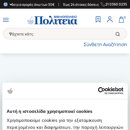
|
|
21 0360 0235
 Ελλάδα για αγορές άνω των 30€
Έως 24 άτοκες δόσεις
Δωρεάν 
0
Σύνθετη Αναζήτηση
Αυτή η ιστοσελίδα χρησιμοποιεί cookies
Χρησιμοποιούμε cookies για την εξατομίκευση
περιεχομένου και διαφημίσεων, την παροχή λειτουργιών