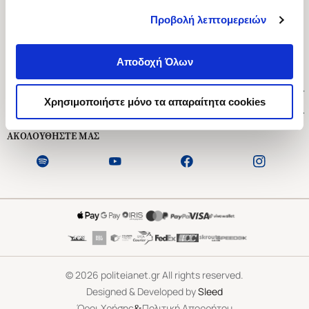
Προβολή λεπτομερειών
Ασκληπιού 1-3, Αθήνα 106 79
Δευτέρα - Παρασκευή 09:00-21:00
Αποδοχή Όλων
Σάββατο 09:00-18:00
Χρήσιμοι Σύνδεσμοι
Χρησιμοποιήστε μόνο τα απαραίτητα cookies
Εξυπηρέτηση Πελατών
ΑΚΟΛΟΥΘΗΣΤΕ ΜΑΣ
©
2026
politeianet.gr All rights reserved.
Designed & Developed by
Sleed
&
Όροι Χρήσης
Πολιτική Απορρήτου