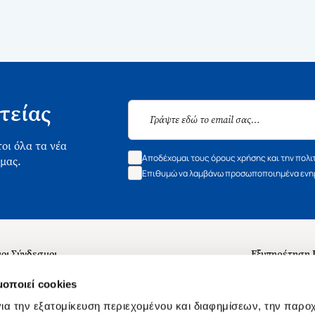
τείας
οι όλα τα νέα
Αποδέχομαι τους όρους χρήσης και την πολι
 μας.
Επιθυμώ να λαμβάνω προσωποποιημένα ενημ
οι Σύνδεσμοι
Εξυπηρέτηση
ά με εμάς
Συχνές ερωτή
μοποιεί cookies
 Εργασίας
Επικοινωνία
ια την εξατομίκευση περιεχομένου και διαφημίσεων, την παρο