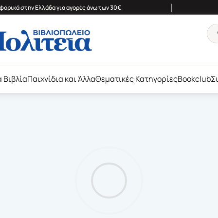
|
ορικά στην Ελλάδα για αγορές άνω των 30€
ά Βιβλία
Παιχνίδια και Άλλα
Θεματικές Κατηγορίες
Bookclub
Σ