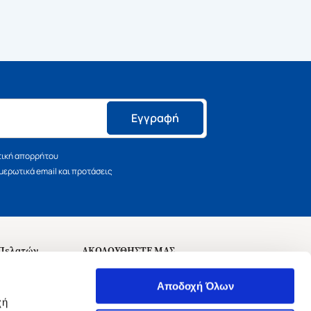
Εγγραφή
τική απορρήτου
ερωτικά email και προτάσεις
 Πελατών
ΑΚΟΛΟΥΘΗΣΤΕ ΜΑΣ
σεις
Αποδοχή Όλων
χή