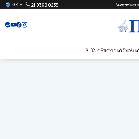
21 0360 0235
Δωρεάν Μεταφ
Βιβλία
Εποχιακά
Σχολικ